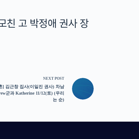
 모친 고 박정애 권사 장
NEXT
POST
혼] 김근창 집사(이일진 권사) 차남
rew군과 Katherine 11/12(토) (우리
는 순)