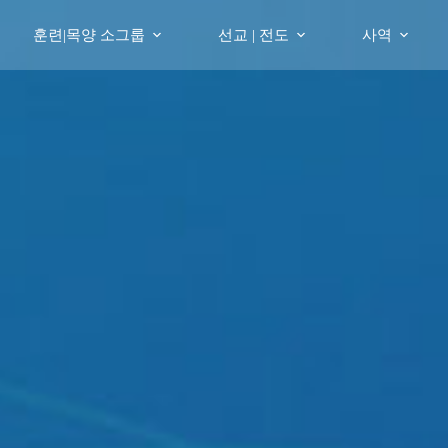
훈련|목양 소그룹
선교 | 전도
사역