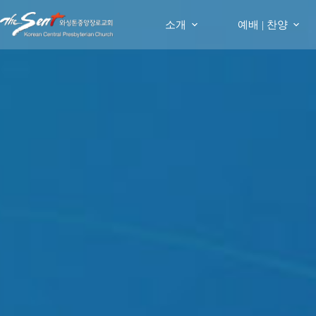
Skip
to
소개
예배 | 찬양
content