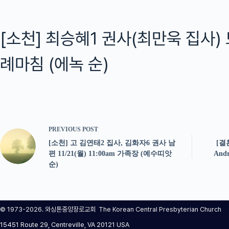
[소천] 최승혜1 권사(최만욱 집사)
례마침 (에녹 순)
PREVIOUS
POST
[소천] 고 김연태2 집사, 김화자6 권사 남
[결
편 11/21(월) 11:00am 가족장 (예수띠앗
And
순)
© 1973-2026. 와싱톤중앙장로교회 The Korean Central Presbyterian Church
15451 Route 29, Centreville, VA 20121 USA