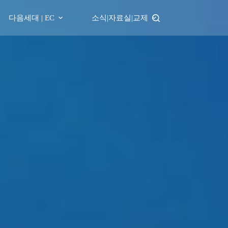
다음세대 | EC
소식|자료실|교제