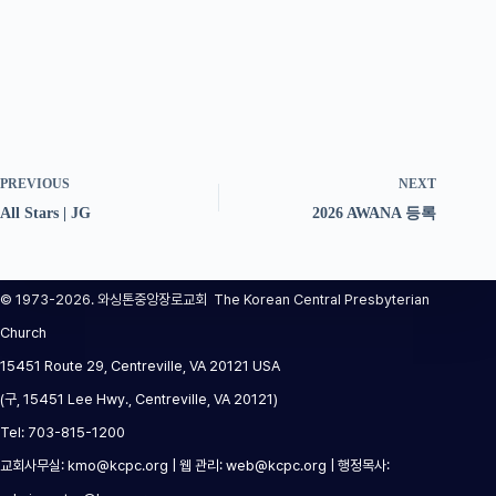
PREVIOUS
NEXT
All Stars | JG
2026 AWANA 등록
© 1973-2026. 와싱톤중앙장로교회 The Korean Central Presbyterian
Church
15451 Route 29, Centreville, VA 20121 USA
(구, 15451 Lee Hwy., Centreville, VA 20121)
Tel: 703-815-1200
교회사무실: kmo@kcpc.org | 웹 관리: web@kcpc.org | 행정목사: