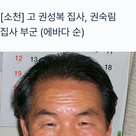
[소천] 고 권성복 집사, 권숙림
집사 부군 (에바다 순)