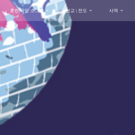
훈련|목양 소그룹
선교 | 전도
사역