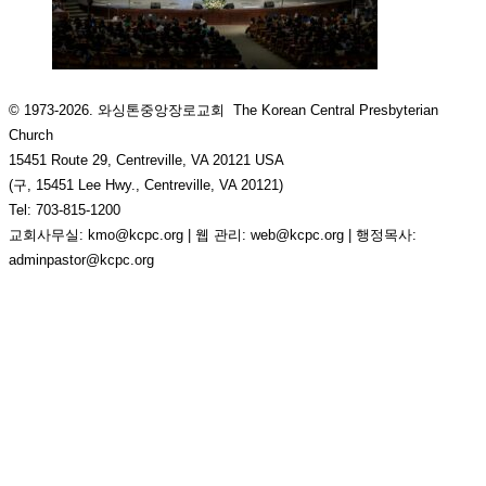
© 1973-2026. 와싱톤중앙장로교회 The Korean Central Presbyterian
Church
15451 Route 29, Centreville, VA 20121 USA
(구, 15451 Lee Hwy., Centreville, VA 20121)
Tel: 703-815-1200
교회사무실: kmo@kcpc.org | 웹 관리: web@kcpc.org | 행정목사:
adminpastor@kcpc.org