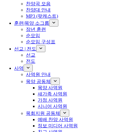
찬양곡 모음
찬양대 안내
MP3 (팟캐스트)
훈련|목양 소그룹
장년 훈련
순모임
순모임 구성표
선교 | 전도
선교
전도
사역
사역원 안내
목양 공동체
목양 사역원
새가족 사역원
가정 사역원
시니어 사역원
목회지원 공동체
예배 찬양 사역원
정보 미디어 사역원
친교 사역원