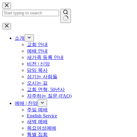
Skip
to
content
No
results
소개
교회 안내
예배 안내
새가족 등록 안내
비전 | 신앙
담임 목사
섬기는 사람들
오시는 길
교회 연혁, 50년사
자주하는 질문 (FAQ)
예배 | 찬양
주일 예배
English Service
새벽 예배
목요여성예배
특별 집회