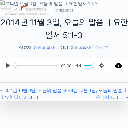
Skip
to
11/03/2014
content
2014년 11월 3일, 오늘의 말씀 ㅣ요한
일서 5:1-3
설교자:
이원상 목사
예배:
이원상목사 1310 설교
00:00
P
M
S
l
u
e
a
t
t
« 2014년 10월 9일, 오늘의 말씀
2014년 12월 1일, 오늘의 말씀 ㅣ
y
e
t
ㅣ요한일서 2:20-23
유다서 1:11-13 »
i
n
g
s