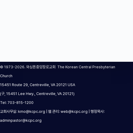
© 1973-2026. 와싱톤중앙장로교회 The Korean Central Presbyterian
Church
15451 Route 29, Centreville, VA 20121 USA
(구, 15451 Lee Hwy., Centreville, VA 20121)
Tel: 703-815-1200
교회사무실: kmo@kcpc.org | 웹 관리: web@kcpc.org | 행정목사:
adminpastor@kcpc.org