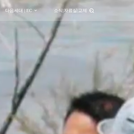
다음세대 | EC
소식|자료실|교제