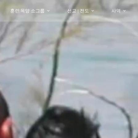
훈련|목양 소그룹
선교 | 전도
사역