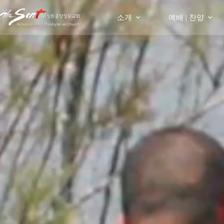
Skip
to
소개
예배 | 찬양
content